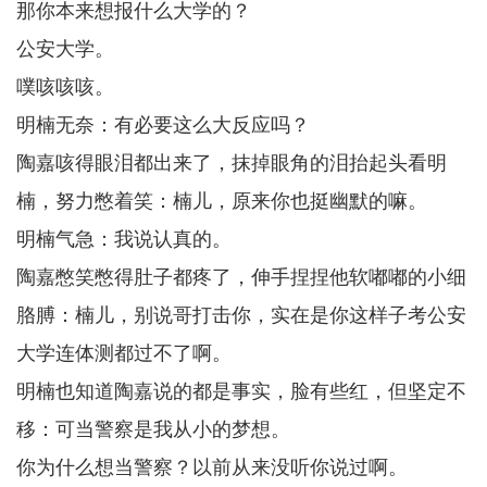
那你本来想报什么大学的？
公安大学。
噗咳咳咳。
明楠无奈：有必要这么大反应吗？
陶嘉咳得眼泪都出来了，抹掉眼角的泪抬起头看明
楠，努力憋着笑：楠儿，原来你也挺幽默的嘛。
明楠气急：我说认真的。
陶嘉憋笑憋得肚子都疼了，伸手捏捏他软嘟嘟的小细
胳膊：楠儿，别说哥打击你，实在是你这样子考公安
大学连体测都过不了啊。
明楠也知道陶嘉说的都是事实，脸有些红，但坚定不
移：可当警察是我从小的梦想。
你为什么想当警察？以前从来没听你说过啊。