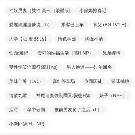
性奴男妻（雙性 高H）[繁體版]
小保姆撩春记
愛麗絲淫遊夢境（h）
乘客已上车
養父 (BG 1V1 H)
大学【耻 虐 憋 荡】
情色学园
纠缠不清
铁t受难记
安可的性福生活（高H NP）
兄弟缠情
雙性笑笑淫蕩行(高H np)
男人艳遇——过年回乡
美味佳肴（1v1）
寡红停车场
位面囚徒
猫咪桃桃
情欲九歌
神魔追妻強制圈叉/變態H繁
婊子（NPH）
洇浔
孕中云雨
被前男友肏了之后（h）
小新郎(高H、NP)