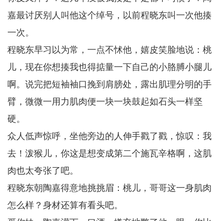
嘉最讨厌别人叫他这个绰号，以前程晓东叫一次他揍
一次。
程晓东早习以为常，一点不怵他，嬉皮笑脸地说：桃
儿，现在你想揍我也得掂量一下自己的小胳膊小腿儿
啊。说完把短袖袖口挽到肩膀处，露出肌理分明的手
臂，微微一用力肌肉便一块一块鼓起如石头一样坚
硬。
众人低声惊呼，坐他旁边的人伸手戳了戳，惊叹：我
去！泼猴儿，你这是想变成第二个施瓦辛格啊，这肌
肉也太夸张了吧。
程晓东朝陶嘉得意地挑挑眉：桃儿，哥哥这一身肌肉
怎么样？身材还算有看头吧。