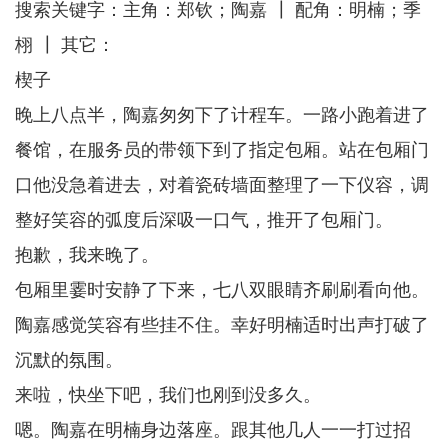
搜索关键字：主角：郑钦；陶嘉 ┃ 配角：明楠；季
栩 ┃ 其它：
楔子
晚上八点半，陶嘉匆匆下了计程车。一路小跑着进了
餐馆，在服务员的带领下到了指定包厢。站在包厢门
口他没急着进去，对着瓷砖墙面整理了一下仪容，调
整好笑容的弧度后深吸一口气，推开了包厢门。
抱歉，我来晚了。
包厢里霎时安静了下来，七八双眼睛齐刷刷看向他。
陶嘉感觉笑容有些挂不住。幸好明楠适时出声打破了
沉默的氛围。
来啦，快坐下吧，我们也刚到没多久。
嗯。陶嘉在明楠身边落座。跟其他几人一一打过招