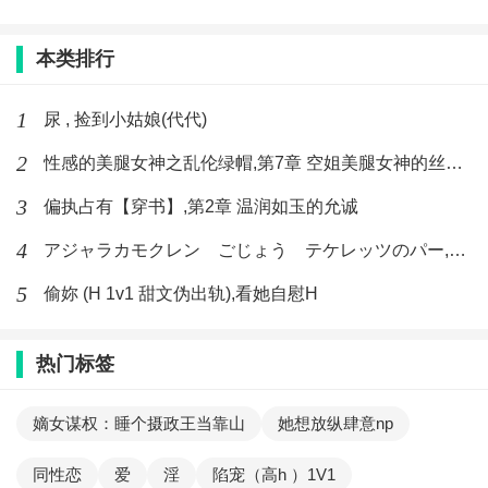
本类排行
1
尿 , 捡到小姑娘(代代)
2
性感的美腿女神之乱伦绿帽,第7章 空姐美腿女神的丝袜足交
3
偏执占有【穿书】,第2章 温润如玉的允诚
4
アジャラカモクレン ごじょう テケレッツのパー,【No. 42 Rube Goldberg Machine】十四
5
偷妳 (H 1v1 甜文伪出轨),看她自慰H
热门标签
嫡女谋权：睡个摄政王当靠山
她想放纵肆意np
同性恋
爱
淫
陷宠（高h ）1V1