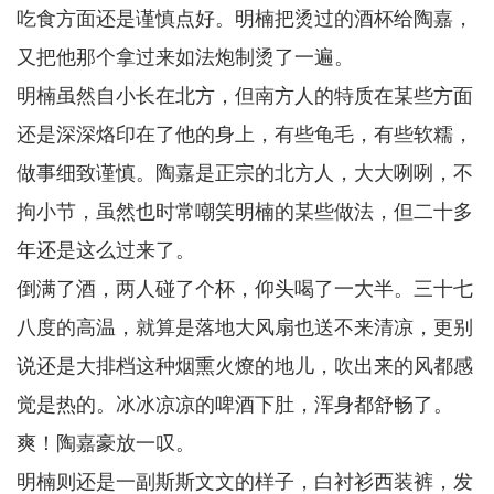
吃食方面还是谨慎点好。明楠把烫过的酒杯给陶嘉，
又把他那个拿过来如法炮制烫了一遍。
明楠虽然自小长在北方，但南方人的特质在某些方面
还是深深烙印在了他的身上，有些龟毛，有些软糯，
做事细致谨慎。陶嘉是正宗的北方人，大大咧咧，不
拘小节，虽然也时常嘲笑明楠的某些做法，但二十多
年还是这么过来了。
倒满了酒，两人碰了个杯，仰头喝了一大半。三十七
八度的高温，就算是落地大风扇也送不来清凉，更别
说还是大排档这种烟熏火燎的地儿，吹出来的风都感
觉是热的。冰冰凉凉的啤酒下肚，浑身都舒畅了。
爽！陶嘉豪放一叹。
明楠则还是一副斯斯文文的样子，白衬衫西装裤，发