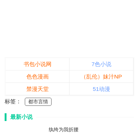
书包小说网
7色小说
色色漫画
（乱伦）妹汁NP
禁漫天堂
51动漫
标签：
都市言情
最新小说
纨绔为我折腰