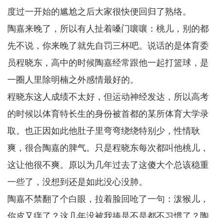
度过一开始的尴尬之后大家很快便回归了熟络。
陶嘉来晚了，所以有人扯着嗓门嚷嚷：桃儿，别的都
先不说，你来晚了就先自罚三杯吧。说话的是体育委
员程晓东，高中的时候陶嘉经常跟他一起打篮球，是
一圈人里除明楠之外感情最好的。
程晓东这人成绩不太好，但运动神经发达，所以高考
的时候以体育特长生的身份被首都的某所体育大学录
取。也正因如此他肚子里弯弯绕绕特别少，性情耿
爽，很合陶嘉的脾气。只是程晓东每次都叫他桃儿，
这让他很不爽。原以为几年过去了这傻大个总该稳重
一些了，没想到还是如此没心没肺。
陶嘉不禁翻了个白眼，拉着脸回呛了一句：泼猴儿，
你皮又痒了？这几年没被我揍是不是都不习惯了？陶