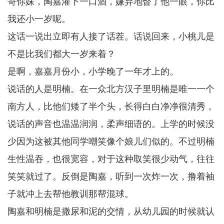
哥你妹，陶嘉灌下一口酒，嫌弃地瞥了他一眼，你比
我还小一岁呢。
这话一说出立即有人接了话茬。话说回来，小桃儿是
不是比我们都大一岁来着？
是啊，嘉嘉月份小，小学晚了一年才上的。
说话的人是明楠。在一众北方汉子里明楠是唯一一个
南方人，比他们矮了半个头，长得白白净净很清秀，
说话的声音也温温润润，柔声细语的。上学的时候没
少因为这被其他同学嘲笑像个娘儿们似的。不过明楠
生性温吞，也很宽容，对于这种取笑很少动气，往往
笑笑就过了。反倒是陶嘉，听到一次炸一次，撸着袖
子就冲上去帮他教训那帮混球。
陶嘉和明楠是撒尿和泥的交情，从幼儿园的时候就认