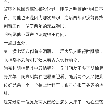
因。
辞职的原因陶嘉谁都没说过，即便是明楠他也缄口不
言。而他也正是因为那次辞职，之后两年都没能再找
到新工作，做了两年的无业游民。
明楠见他不愿说也识趣得不再问。
十点过五分。
桌上横七竖八倒着空酒瓶。一群大男人喝得醉醺醺，
眼神都不复清明了还大着舌头玩行酒令。
陶嘉和明楠是其中最清醒的。见时间差不多了明楠起
身买单，陶嘉则留在包厢里照看。随后两个人又把几
位好兄弟一个一个抬上计程车，跟司机报了各家的地
址。
送完最后一位兄弟两人已经是满头大汗了，站在空荡