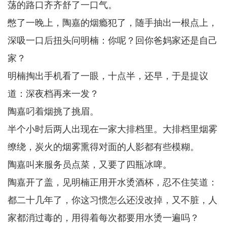
荡的路口齐齐舒了一口气。
憋了一晚上，陶嘉的烟瘾犯了，随手抽出一根点上，
深吸一口后扭头问明楠：你呢？回你爸妈家还是自己
家？
明楠掏出手机看了一眼，十点半，还早，于是提议
道：深夜档再来一发？
陶嘉叼着烟挑了挑眉。
半个小时后两人出现在一家大排档里。大排档里烟雾
缭绕，炭火的烟雾熏得对面的人影都有些模糊。
陶嘉叫来服务员点菜，又要了四瓶冰啤。
陶嘉开了盖，见明楠正用开水烫酒杯，忍不住笑道：
都二十几年了，你这习惯怎么还没改掉，又不脏，人
家都消过毒的，用得着每次都要用水烫一遍吗？