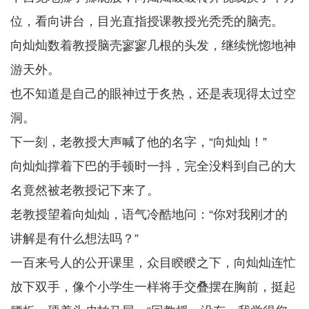
位，看向讲台，目光直指授课教授光秃秃的脑壳。
向灿灿数着教授脑壳寥寥几根的头发，继续恍惚地神
游天外。
也不知道是自己的眼神过于炙热，还是表现得太过空
洞。
下一刻，老教授大声喊了他的名字，“向灿灿！”
向灿灿撑着下巴的手顿时一抖，完全没料到自己的大
名竟然被老教授记下来了。
老教授望着向灿灿，语气冷酷地问：“你对我刚才的
讲解是有什么想法吗？”
一百来号人的公开课里，众目睽睽之下，向灿灿连忙
放下双手，像个小学生一样将手交叠摆在胸前，挺起