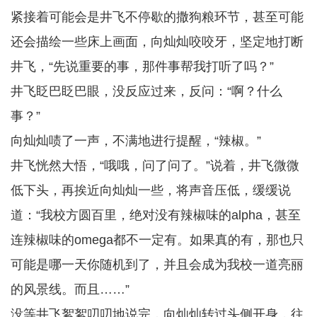
紧接着可能会是井飞不停歇的撒狗粮环节，甚至可能
还会描绘一些床上画面，向灿灿咬咬牙，坚定地打断
井飞，“先说重要的事，那件事帮我打听了吗？”
井飞眨巴眨巴眼，没反应过来，反问：“啊？什么
事？”
向灿灿啧了一声，不满地进行提醒，“辣椒。”
井飞恍然大悟，“哦哦，问了问了。”说着，井飞微微
低下头，再挨近向灿灿一些，将声音压低，缓缓说
道：“我校方圆百里，绝对没有辣椒味的alpha，甚至
连辣椒味的omega都不一定有。如果真的有，那也只
可能是哪一天你随机到了，并且会成为我校一道亮丽
的风景线。而且……”
没等井飞絮絮叨叨地说完，向灿灿转过头侧开身，往