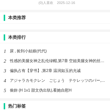
(0)人喜欢
2025-12-16
本类推荐
本类排行
1
尿 , 捡到小姑娘(代代)
2
性感的美腿女神之乱伦绿帽,第7章 空姐美腿女神的丝袜足交
3
偏执占有【穿书】,第2章 温润如玉的允诚
4
アジャラカモクレン ごじょう テケレッツのパー,【No. 42 Rube Goldberg Machine】十四
5
偷妳 (H 1v1 甜文伪出轨),看她自慰H
热门标签