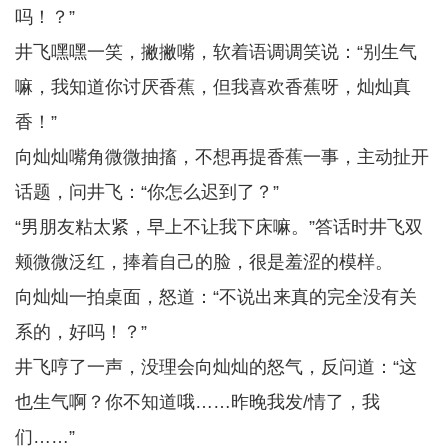
吗！？”
井飞嘿嘿一笑，撇撇嘴，软着语调调笑说：“别生气
嘛，我知道你讨厌香蕉，但我喜欢香蕉呀，灿灿真
香！”
向灿灿嘴角微微抽搐，不想再提香蕉一事，主动扯开
话题，问井飞：“你怎么迟到了？”
“男朋友粘太紧，早上不让我下床嘛。”答话时井飞双
颊微微泛红，捧着自己的脸，很是羞涩的模样。
向灿灿一拍桌面，怒道：“不说出来真的完全没有关
系的，好吗！？”
井飞哼了一声，没理会向灿灿的怒气，反问道：“这
也生气啊？你不知道哦……昨晚我发/情了，我
们……”