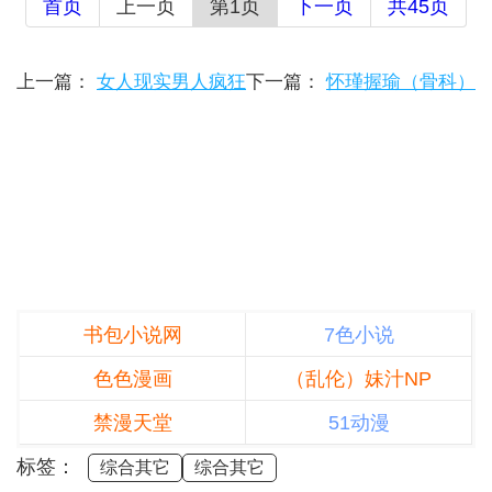
首页
上一页
第1页
下一页
共45页
上一篇：
女人现实男人疯狂
下一篇：
怀瑾握瑜（骨科）
书包小说网
7色小说
色色漫画
（乱伦）妹汁NP
禁漫天堂
51动漫
标签：
综合其它
综合其它