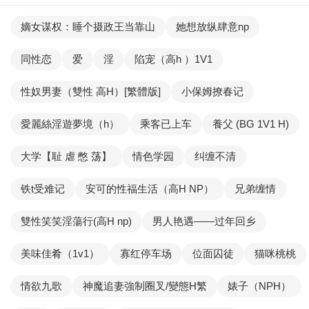
嫡女谋权：睡个摄政王当靠山
她想放纵肆意np
同性恋
爱
淫
陷宠（高h ）1V1
性奴男妻（雙性 高H）[繁體版]
小保姆撩春记
愛麗絲淫遊夢境（h）
乘客已上车
養父 (BG 1V1 H)
大学【耻 虐 憋 荡】
情色学园
纠缠不清
铁t受难记
安可的性福生活（高H NP）
兄弟缠情
雙性笑笑淫蕩行(高H np)
男人艳遇——过年回乡
美味佳肴（1v1）
寡红停车场
位面囚徒
猫咪桃桃
情欲九歌
神魔追妻強制圈叉/變態H繁
婊子（NPH）