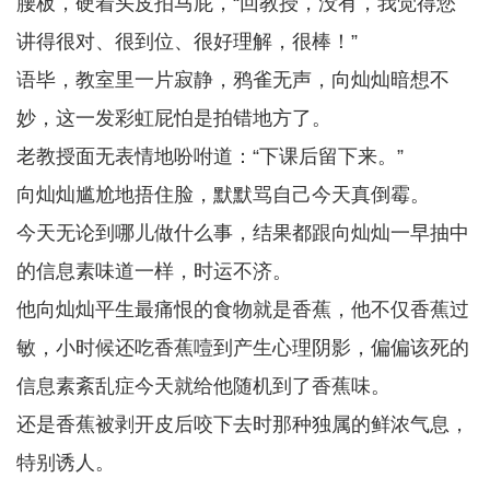
腰板，硬着头皮拍马屁，“回教授，没有，我觉得您
讲得很对、很到位、很好理解，很棒！”
语毕，教室里一片寂静，鸦雀无声，向灿灿暗想不
妙，这一发彩虹屁怕是拍错地方了。
老教授面无表情地吩咐道：“下课后留下来。”
向灿灿尴尬地捂住脸，默默骂自己今天真倒霉。
今天无论到哪儿做什么事，结果都跟向灿灿一早抽中
的信息素味道一样，时运不济。
他向灿灿平生最痛恨的食物就是香蕉，他不仅香蕉过
敏，小时候还吃香蕉噎到产生心理阴影，偏偏该死的
信息素紊乱症今天就给他随机到了香蕉味。
还是香蕉被剥开皮后咬下去时那种独属的鲜浓气息，
特别诱人。