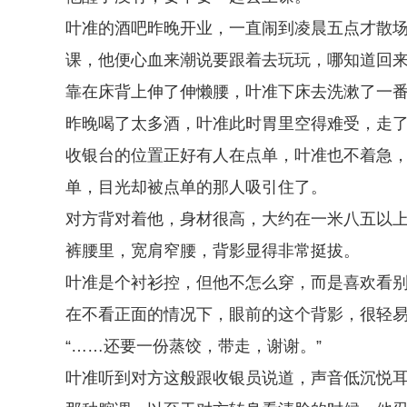
叶准的酒吧昨晚开业，一直闹到凌晨五点才散
课，他便心血来潮说要跟着去玩玩，哪知道回
靠在床背上伸了伸懒腰，叶准下床去洗漱了一
昨晚喝了太多酒，叶准此时胃里空得难受，走
收银台的位置正好有人在点单，叶准也不着急
单，目光却被点单的那人吸引住了。
对方背对着他，身材很高，大约在一米八五以
裤腰里，宽肩窄腰，背影显得非常挺拔。
叶准是个衬衫控，但他不怎么穿，而是喜欢看
在不看正面的情况下，眼前的这个背影，很轻
“……还要一份蒸饺，带走，谢谢。”
叶准听到对方这般跟收银员说道，声音低沉悦