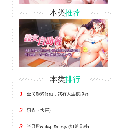
本类
推荐
本类
排行
1
全民游戏修仙，我有人生模拟器
2
窃香（快穿）
3
半只橙&nbsp;&nbsp; (姐弟骨科)