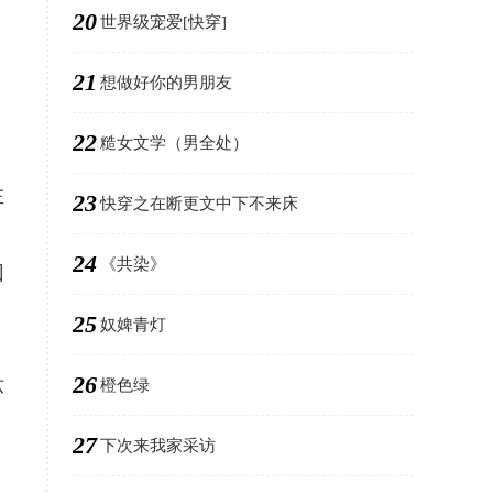
20
世界级宠爱[快穿]
，
21
想做好你的男朋友
22
糙女文学（男全处）
左
23
快穿之在断更文中下不来床
24
《共染》
回
25
奴婢青灯
26
橙色绿
坏
27
下次来我家采访