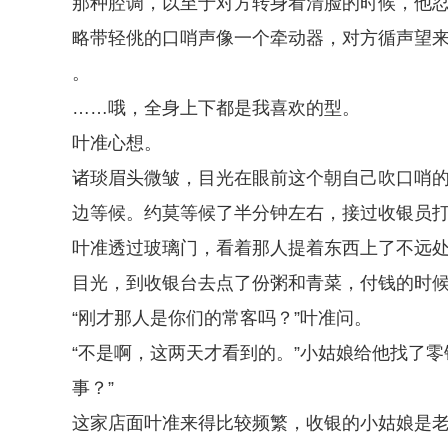
那种腔调，以至于对方转身看清脸的时候，他
略带轻佻的口哨声像一个牵动器，对方循声望
。
……哦，全身上下都是我喜欢的型。
叶准心想。
诸琰眉头微皱，目光在眼前这个朝自己吹口哨
边等候。约莫等候了半分钟左右，接过收银员
叶准透过玻璃门，看着那人提着东西上了不远
目光，到收银台去点了份粥和青菜，付钱的时
“刚才那人是你们的常客吗？”叶准问。
“不是啊，这两天才看到的。”小姑娘给他找了
事？”
这家店面叶准来得比较频繁，收银的小姑娘是