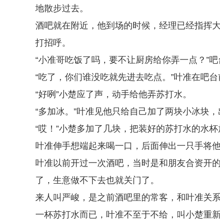
地散步过去。
酒吧就在附近，他到场的时候，经理已经指挥
打招呼。
“小准哥吃饭了吗，要不让厨房给你弄一点？”
“吃了，你们谁没吃就先进去吃点。”叶准在吧台
“好咧”小楚应了声，动手给他弄苏打水。
“多加冰。”叶准见他只给自己加了两块小冰块
“哎！”小楚多加了几块，把装好的苏打水的水
叶准伸手想端起来喝一口，后面伸出一只手将他
叶准以前开过一次酒吧，当时是和朋友合资开
了，生意做不下去也就关门了。
来人叫严峻，是之前酒吧里的常客，和叶准关
一杯苏打水而已，叶准不至于不给，叫小楚重