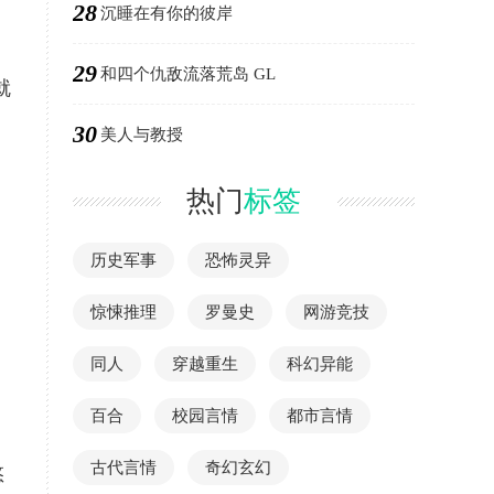
28
沉睡在有你的彼岸
29
和四个仇敌流落荒岛 GL
就
30
美人与教授
热门
标签
历史军事
恐怖灵异
惊悚推理
罗曼史
网游竞技
同人
穿越重生
科幻异能
百合
校园言情
都市言情
古代言情
奇幻玄幻
悠