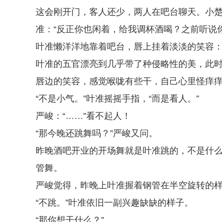
这会刚开门，客人还少，两人在吧台聊天。小
准：“反正你也闲着，给我调杯酒喝？之前听说
叶准懒洋洋地靠着吧台，唇上挂着淡淡的笑容：
叶准的五官漂亮到几乎带了种侵略性的美，此
唇边的笑容，感觉喉咙有些干，自己心里怪痒痒
“不是小气。”叶准摇摇手指，“而是看人。”
严峻：“……”看不起人！
“那今晚还跳舞吗？”严峻又问。
昨晚酒吧开业的开场舞就是叶准跳的，不是什
管舞。
严峻觉得，昨晚上叶准握着钢管在半空旋转的
“不跳。”叶准依旧一副兴趣缺缺的样子。
“那你想干什么？”