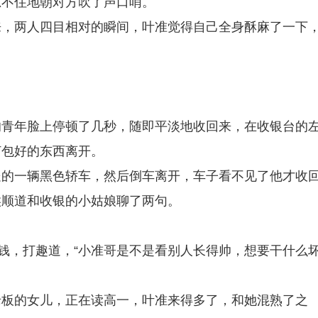
忍不住地朝对方吹了声口哨。
来，两人四目相对的瞬间，叶准觉得自己全身酥麻了一下
的青年脸上停顿了几秒，随即平淡地收回来，在收银台的
打包好的东西离开。
处的一辆黑色轿车，然后倒车离开，车子看不见了他才收
候顺道和收银的小姑娘聊了两句。
零钱，打趣道，“小准哥是不是看别人长得帅，想要干什么
老板的女儿，正在读高一，叶准来得多了，和她混熟了之