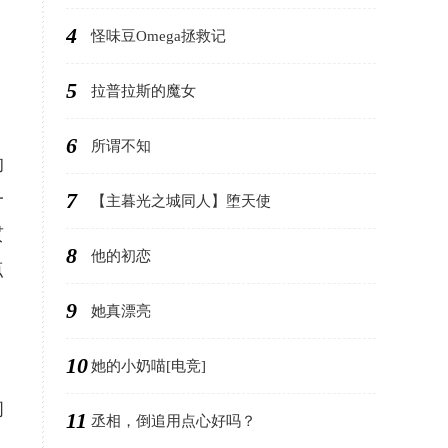
4
怪味豆Omega拯救记
5
拉普拉斯的魔女
。
6
所谓不知
的
7
一
【主暮光之城同人】堕天使
贯
8
他的初恋
点
9
她真漂亮
10
她的小奶喵[电竞]
问
11
丞相，倒追用点心好吗？