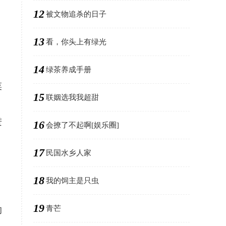
12
被文物追杀的日子
13
看，你头上有绿光
14
。
绿茶养成手册
菜
15
联姻选我我超甜
进
16
会撩了不起啊[娱乐圈]
17
民国水乡人家
18
我的饲主是只虫
19
青芒
的