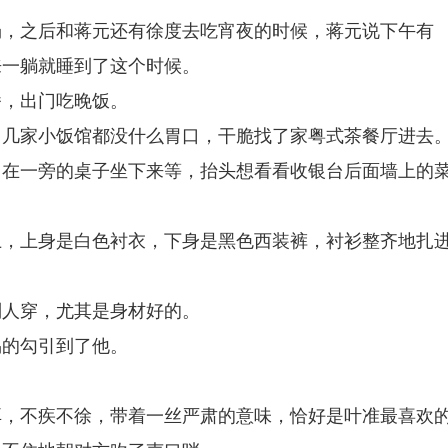
场，之后和蒋元还有徐度去吃宵夜的时候，蒋元说下午有
来一躺就睡到了这个时候。
番，出门吃晚饭。
了几家小饭馆都没什么胃口，干脆找了家粤式茶餐厅进去
，在一旁的桌子坐下来等，抬头想看看收银台后面墙上的
上，上身是白色衬衣，下身是黑色西装裤，衬衫整齐地扎
别人穿，尤其是身材好的。
易的勾引到了他。
耳，不疾不徐，带着一丝严肃的意味，恰好是叶准最喜欢