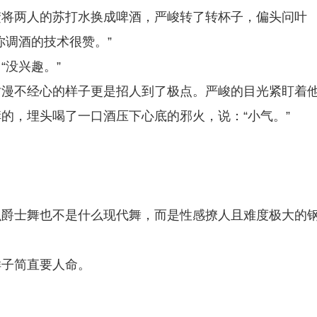
楚将两人的苏打水换成啤酒，严峻转了转杯子，偏头问叶
你调酒的技术很赞。”
“没兴趣。”
时漫不经心的样子更是招人到了极点。严峻的目光紧盯着
的，埋头喝了一口酒压下心底的邪火，说：“小气。”
么爵士舞也不是什么现代舞，而是性感撩人且难度极大的
样子简直要人命。