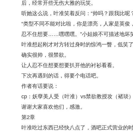
后，经常开些无伤大雅的玩笑。
听她这么说，叶准笑着反问：“帅吗？跟我比呢？
“类型不同不能对比啦，你是漂亮，人家是英俊
忍不住想要……嘿嘿嘿。”小姑娘不可描述地坏
叶准想起刚才对方转过身时的惊鸿一瞥，低笑
确实很帅，很禁欲。
让人忍不住想要想要扒开他的衬衫看看。
下次再遇到的话，得要个电话吧。
作者有话要说：
cp：妖孽美人受（叶准）vs禁欲教授攻（褚琰
谢谢大家喜欢他们，感激。
第2章
叶准吃过东西已经快八点了，酒吧正式营业的